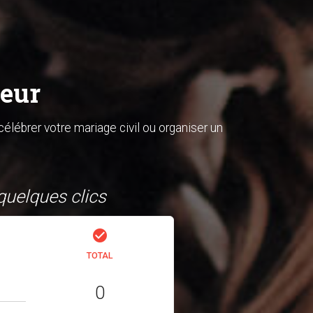
neur
célébrer votre mariage civil ou organiser un
quelques clics
check_circle
TOTAL
0