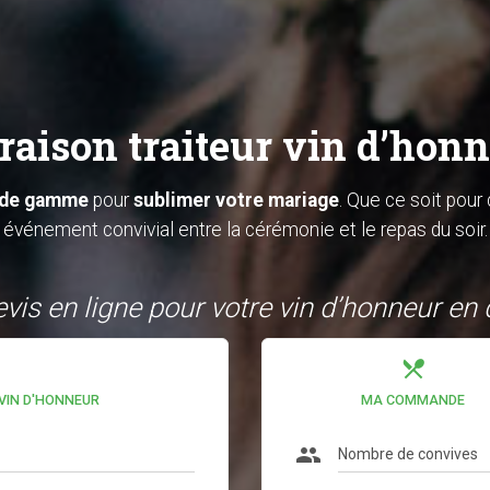
raison traiteur vin d’hon
t de gamme
pour
sublimer votre mariage
. Que ce soit pour 
événement convivial entre la cérémonie et le repas du soir.
vis en ligne pour votre vin d’honneur en 
local_dining
 VIN D'HONNEUR
MA COMMANDE
group
Nombre de convives