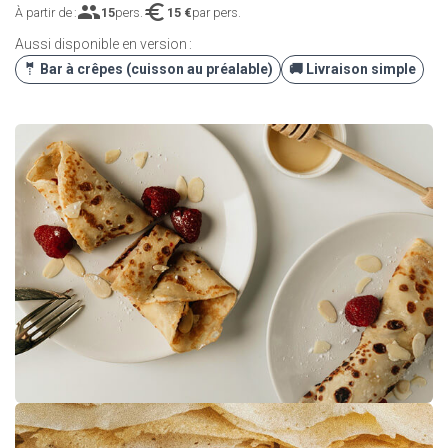
people
euro
À partir de :
15
pers.
15 €
par pers.
Aussi disponible en version :
🤵 Bar à crêpes (cuisson au préalable)
🚚 Livraison simple