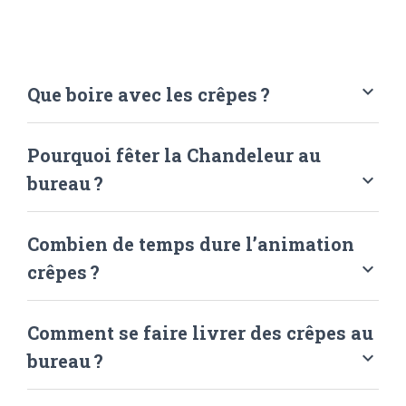
keyboard_arrow_down
Que boire avec les crêpes ?
Pourquoi fêter la Chandeleur au
keyboard_arrow_down
bureau ?
Combien de temps dure l’animation
keyboard_arrow_down
crêpes ?
Comment se faire livrer des crêpes au
keyboard_arrow_down
bureau ?