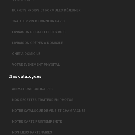
BUFFETS FROIDS ET FORMULES DÉJEUNER
TRAITEUR VIN D'HONNEUR PARIS
LIVRAISON DE GALETTE DES ROIS
LIVRAISON CRÊPES À DOMICILE
CHEF À DOMICILE
VOTRE ÉVÉNEMENT PHYGITAL
Nos catalogues
ANIMATIONS CULINAIRES
NOS RECETTES TRAITEUR EN PHOTOS
NOTRE CATALOGUE DE VINS ET CHAMPAGNES
NOTRE CARTE PRINTEMPS/ÉTÉ
NOS LIEUX PARTENAIRES