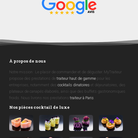
À propos de nous
Notre mission : Le plaisir de commander et de déguster. MyTraiteur
propose des prestations de
traiteur haut de gamme
pour les
entreprises, notamment des
cocktails dinatoires
et déjeunatoires, des
plateaux de canapés élaborés, ainsi que des buffets gastronomiques
froids. Nous livrons nos prestations
traiteur à Paris
.
Nos pièces cocktail de luxe