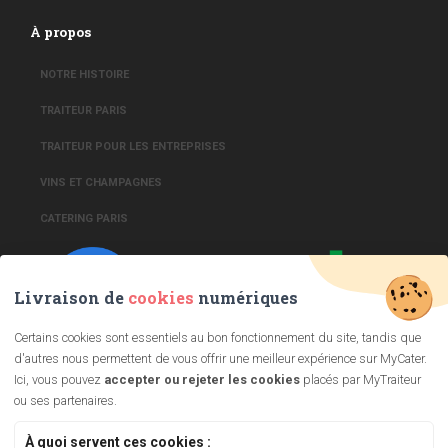
À propos
NOTRE HISTOIRE
TRAITEUR PARIS
TRAITEUR POUR LES ENTREPRISES
VINS ET CHAMPAGNES
CATERING PARIS
Livraison de
cookies
numériques
Certains cookies sont essentiels au bon fonctionnement du site, tandis que
d'autres nous permettent de vous offrir une meilleur expérience sur MyCater.
Ici, vous pouvez
accepter ou rejeter les cookies
placés par MyTraiteur
ou ses partenaires.
4.9/5
223 avis
À quoi servent ces cookies :