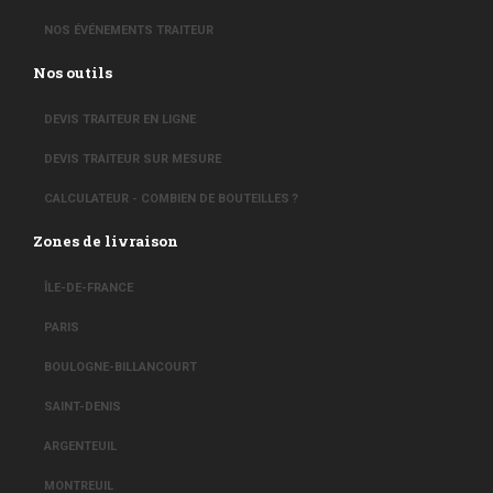
NOS ÉVÉNEMENTS TRAITEUR
Nos outils
DEVIS TRAITEUR EN LIGNE
DEVIS TRAITEUR SUR MESURE
CALCULATEUR - COMBIEN DE BOUTEILLES ?
Zones de livraison
ÎLE-DE-FRANCE
PARIS
BOULOGNE-BILLANCOURT
SAINT-DENIS
ARGENTEUIL
MONTREUIL