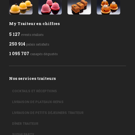
My Traiteur en chiffres
5 127
events réalisés
250 914
palais satisfaits
1 095 707
canapés dégustés
Nos services traiteurs
COCKTAILS ET RÉCEPTIONS
LIVRAISON DE PLATEAUX-REPAS
LIVRAISON DE PETITS DÉJEUNERS TRAITEUR
DÎNER TRAITEUR
SUSHI PARTY