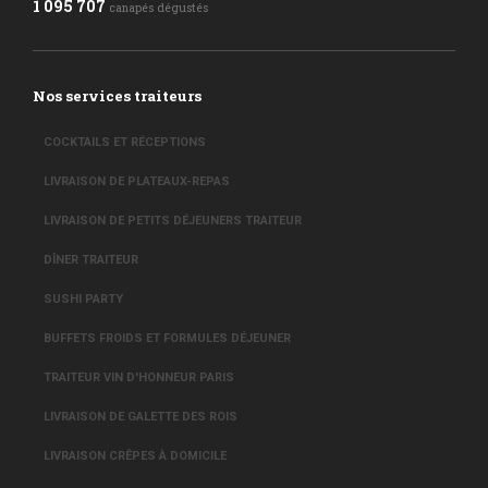
1 095 707
canapés dégustés
Nos services traiteurs
COCKTAILS ET RÉCEPTIONS
LIVRAISON DE PLATEAUX-REPAS
LIVRAISON DE PETITS DÉJEUNERS TRAITEUR
DÎNER TRAITEUR
SUSHI PARTY
BUFFETS FROIDS ET FORMULES DÉJEUNER
TRAITEUR VIN D'HONNEUR PARIS
LIVRAISON DE GALETTE DES ROIS
LIVRAISON CRÊPES À DOMICILE