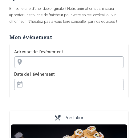
En recherche d’une idée originale ? Notre animation sushi saura
apporter une touche de fraicheur pour votre soirée, cocktail ou vin
d’honneur. N’hésitez pas à vous faire conseiller par nos équipes !
Mon événement
Adresse de l'événement
place
Date de l'événement
date_range
local_dining
Prestation