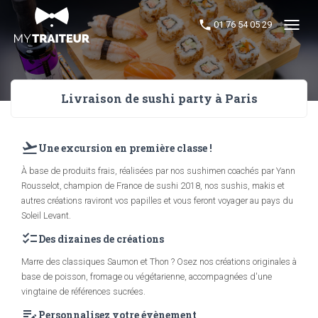
01 76 54 05 29
Menu
Livraison de sushi party à Paris
flight_takeoff
Une excursion en première classe !
À base de produits frais, réalisées par nos sushimen coachés par Yann
Rousselot, champion de France de sushi 2018, nos sushis, makis et
autres créations raviront vos papilles et vous feront voyager au pays du
Soleil Levant.
checklist
Des dizaines de créations
Marre des classiques Saumon et Thon ? Osez nos créations originales à
base de poisson, fromage ou végétarienne, accompagnées d'une
vingtaine de références sucrées.
edit_note
Personnalisez votre évènement