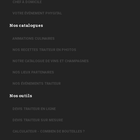
CHEF À DOMICILE
VOTRE ÉVÉNEMENT PHYGITAL
Nos catalogues
ANIMATIONS CULINAIRES
NOS RECETTES TRAITEUR EN PHOTOS
NOTRE CATALOGUE DE VINS ET CHAMPAGNES
NOS LIEUX PARTENAIRES
NOS ÉVÉNEMENTS TRAITEUR
Nos outils
DEVIS TRAITEUR EN LIGNE
DEVIS TRAITEUR SUR MESURE
CALCULATEUR - COMBIEN DE BOUTEILLES ?