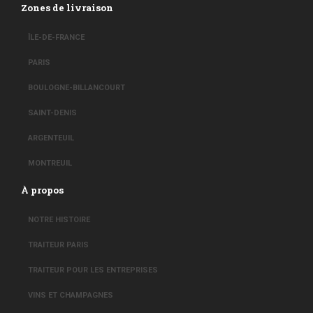
Zones de livraison
ÎLE-DE-FRANCE
PARIS
BOULOGNE-BILLANCOURT
SAINT-DENIS
ARGENTEUIL
MONTREUIL
À propos
NOTRE HISTOIRE
TRAITEUR PARIS
TRAITEUR POUR LES ENTREPRISES
VINS ET CHAMPAGNES