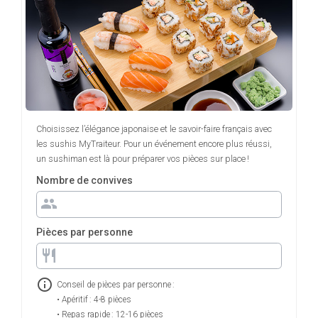
Choisissez l’élégance japonaise et le savoir-faire français avec
les sushis MyTraiteur. Pour un événement encore plus réussi,
un sushiman est là pour préparer vos pièces sur place !
Nombre de convives
group
Pièces par personne
restaurant
info_outline
Conseil de pièces par personne :
• Apéritif : 4-8 pièces
• Repas rapide : 12-16 pièces