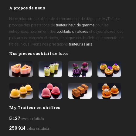
À propos de nous
Notre mission : Le plaisir de commander et de déguster. MyTraiteur
propose des prestations de
traiteur haut de gamme
pour les
entreprises, notamment des
cocktails dinatoires
et déjeunatoires, des
plateaux de canapés élaborés, ainsi que des buffets gastronomiques
froids. Nous livrons nos prestations
traiteur à Paris
.
Nos pièces cocktail de luxe
My Traiteur en chiffres
5 127
events réalisés
250 914
palais satisfaits