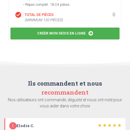
• Repas complet : 18-24 pièces
check_circle
0
TOTAL DE PIÈCES
(MINIMUM 120 PIÈCES)
CRÉER MON DEVIS EN LIGNE
Ils commandent et nous
recommandent
Nos utilisateurs ont commandé, dégusté et nous ont noté pour
vous aider dans votre choix
Elodie C.
E