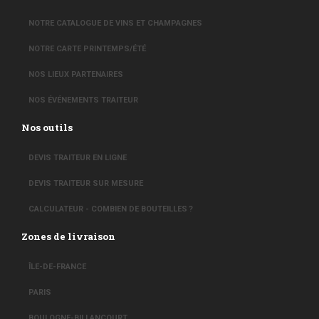
NOTRE CATALOGUE DE VINS ET CHAMPAGNES
NOTRE CARTE PRINTEMPS/ÉTÉ
NOS LIEUX PARTENAIRES
NOS ÉVÉNEMENTS TRAITEUR
Nos outils
DEVIS TRAITEUR EN LIGNE
DEVIS TRAITEUR SUR MESURE
CALCULATEUR - COMBIEN DE BOUTEILLES ?
Zones de livraison
ÎLE-DE-FRANCE
PARIS
BOULOGNE-BILLANCOURT