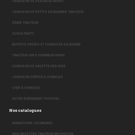
LIVRAISON DE PLATEAUX-REPAS
LIVRAISON DE PETITS DÉJEUNERS TRAITEUR
DÎNER TRAITEUR
SUSHI PARTY
BUFFETS FROIDS ET FORMULES DÉJEUNER
TRAITEUR VIN D'HONNEUR PARIS
LIVRAISON DE GALETTE DES ROIS
LIVRAISON CRÊPES À DOMICILE
CHEF À DOMICILE
VOTRE ÉVÉNEMENT PHYGITAL
Nos catalogues
ANIMATIONS CULINAIRES
NOS RECETTES TRAITEUR EN PHOTOS