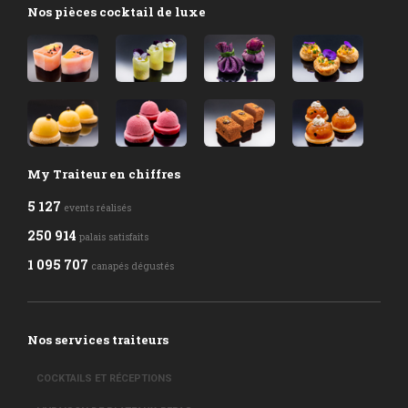
Nos pièces cocktail de luxe
My Traiteur en chiffres
5 127
events réalisés
250 914
palais satisfaits
1 095 707
canapés dégustés
Nos services traiteurs
COCKTAILS ET RÉCEPTIONS