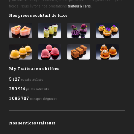
froids. Nous livrons nos prestations
traiteur à Paris
.
Nos pièces cocktail de luxe
My Traiteur en chiffres
5 127
events réalisés
250 914
palais satisfaits
1 095 707
canapés dégustés
Nos services traiteurs