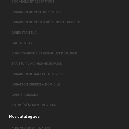
COCKTAILS ET RÉCEPTIONS
LIVRAISON DE PLATEAUX-REPAS
LIVRAISON DE PETITS DÉJEUNERS TRAITEUR
DÎNER TRAITEUR
SUSHI PARTY
BUFFETS FROIDS ET FORMULES DÉJEUNER
TRAITEUR VIN D'HONNEUR PARIS
LIVRAISON DE GALETTE DES ROIS
LIVRAISON CRÊPES À DOMICILE
CHEF À DOMICILE
VOTRE ÉVÉNEMENT PHYGITAL
Nos catalogues
ANIMATIONS CULINAIRES