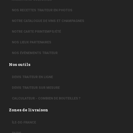
NOS RECETTES TRAITEUR EN PHOTOS
NOTRE CATALOGUE DE VINS ET CHAMPAGNES
NOTRE CARTE PRINTEMPS/ÉTÉ
NOS LIEUX PARTENAIRES
NOS ÉVÉNEMENTS TRAITEUR
Nos outils
DEVIS TRAITEUR EN LIGNE
DEVIS TRAITEUR SUR MESURE
CALCULATEUR - COMBIEN DE BOUTEILLES ?
Zones de livraison
ÎLE-DE-FRANCE