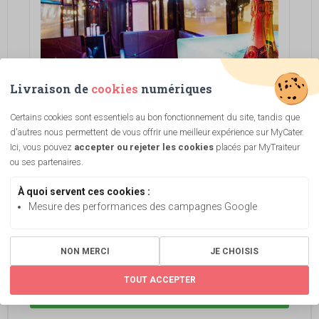
Livraison de
cookies
numériques
Certains cookies sont essentiels au bon fonctionnement du site, tandis que
d'autres nous permettent de vous offrir une meilleur expérience sur MyCater.
Mariage / BusDiscothèque
Ici, vous pouvez
accepter ou rejeter les cookies
placés par MyTraiteur
SAMEDI 8 JUIN 2019
ou ses partenaires.
VOIR PLUS
À quoi servent ces cookies :
Mesure des performances des campagnes Google
NON MERCI
JE CHOISIS
place
date_range
TOUT ACCEPTER
COMMENCER MON DEVIS