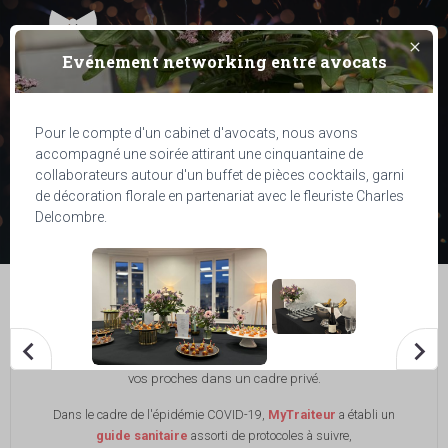
01 76 54 05 29
Menu
clear
Evénement networking entre avocats
Bien plus qu'un traiteur
Pour le compte d'un cabinet d'avocats, nous avons
évènementiel
accompagné une soirée attirant une cinquantaine de
collaborateurs autour d'un buffet de pièces cocktails, garni
de décoration florale en partenariat avec le fleuriste Charles
Delcombre.
Du
petit-déjeuner d'affaires
à la
réception cocktail
,
MyTraiteur vous accompagne à travers plusieurs prestations
culinaires : viennoiseries, petits-fours salés et sucrés,
animations culinaires, sushis et buffets froids.
Vous pourrez ainsi répondre à tous vos objectifs : susciter
keyboard_arrow_left
keyboard_arrow_right
l'engagement de vos salariés, clients, partenaires et satisfaire
vos proches dans un cadre privé.
Dans le cadre de l'épidémie COVID-19,
MyTraiteur
a établi un
guide sanitaire
assorti de protocoles à suivre,